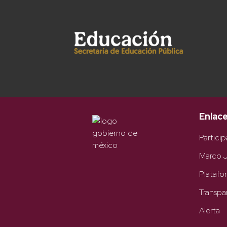
Enlac
Particip
Marco J
Platafo
Transpa
Alerta