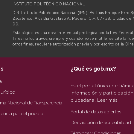
INSTITUTO POLITÉCNICO NACIONAL
D.R. Instituto Politécnico Nacional (IPN). Av. Luis Enrique Erro
Zacatenco, Alcaldía Gustavo A. Madero, C.P. 07738, Ciudad d
00.
Esta página es una obra intelectual protegida por la Ley Federa
fines no lucrativos, siempre y cuando no se mutile, se cite la fu
otros fines, requiere autorización previa y por escrito de la Dir
es
¿Qué es gob.mx?
a
Es el portal único de trámit
urídico
información y participación
ciudadana.
Leer más
rma Nacional de Transparencia
Portal de datos abiertos
rencia para el pueblo
Declaración de accesibilidad
Términos y Condiciones