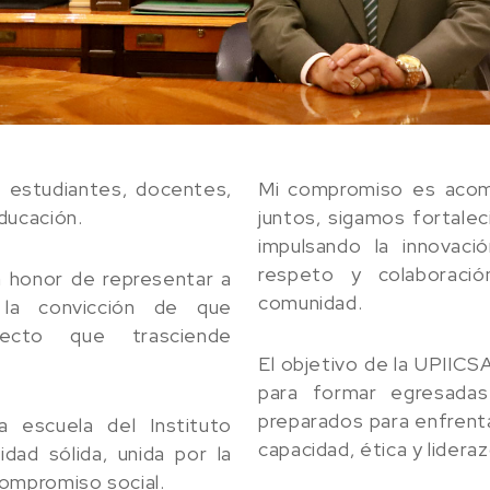
 estudiantes, docentes,
Mi compromiso es acom
ducación.
juntos, sigamos fortale
impulsando la innovac
respeto y colaboraci
n honor de representar a
comunidad.
 la convicción de que
cto que trasciende
El objetivo de la UPIICS
para formar egresadas
preparados para enfrenta
escuela del Instituto
capacidad, ética y lidera
dad sólida, unida por la
compromiso social.